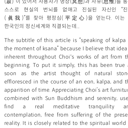
(寂)”이 있어서 사용자가 명상(冥想)과 사유(思惟)를 
스스로 현실의 번뇌를 없애고 진실된 자신인 “
(眞我)”를 찾아 평정심(平定心)을 얻는다. 이는
한국인의 정신세계와 직결되는데...
The subtitle of this article is “speaking of kalpa
the moment of ksana” because I believe that idea 
inherent throughout Choi's works of art from t
beginning. To put it simply, this has been true 
soon as the artist thought of natural ston
effloresced in the course of an eon, kalpa, and t
apparition of time. Appreciating Choi’s art furnitu
combined with Sun Buddhism and serenity, use
find a real meditative tranquility a
contemplation, free from suffering of the prese
reality. It is closely related to the spiritual world