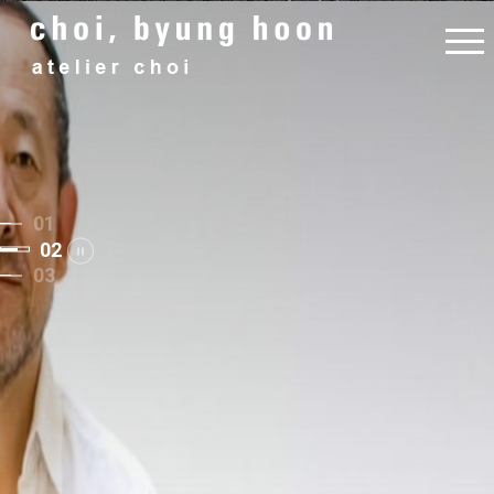
명상
01
02
03